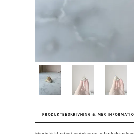
PRODUKTBESKRIVNING & MER INFORMATI
Magiskt kluster i andekvarts, eller kaktuskva