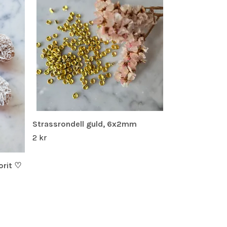
rostfritt stål
49 kr
Strassrondell guld, 6x2mm
2 kr
orit ♡