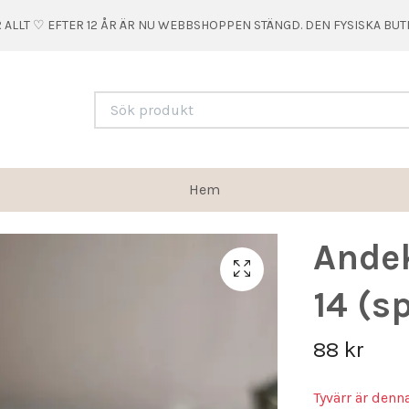
 ALLT ♡ EFTER 12 ÅR ÄR NU WEBBSHOPPEN STÄNGD. DEN FYSISKA BU
Hem
Andek
14 (s
88 kr
Tyvärr är denn