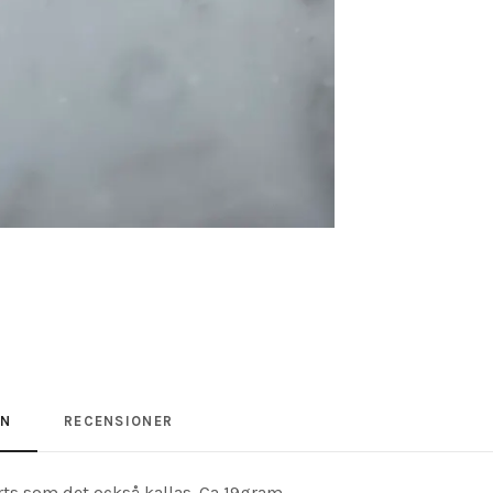
ON
RECENSIONER
rts som det också kallas. Ca 19gram