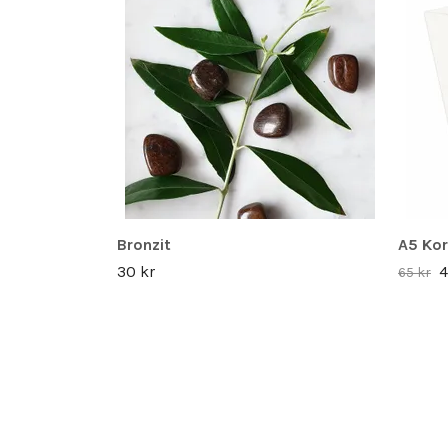
Bronzit
A5 Kor
30 kr
4
65 kr