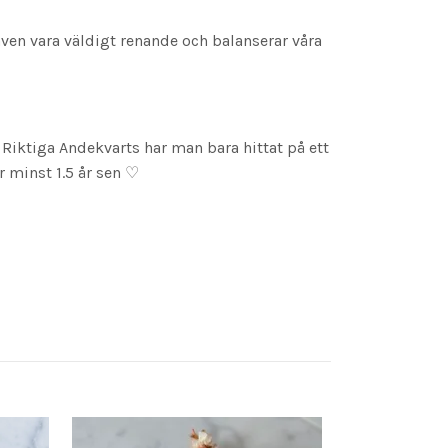
även vara väldigt renande och balanserar våra
 Riktiga Andekvarts har man bara hittat på ett
r minst 1.5 år sen ♡
Ring med stör