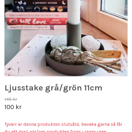
Ljusstake grå/grön 11cm
145 kr
100 kr
Tyvärr är denna produkten slutsåld, bevaka gärna så får
du ett mail när/om produkten finns i lager igen.