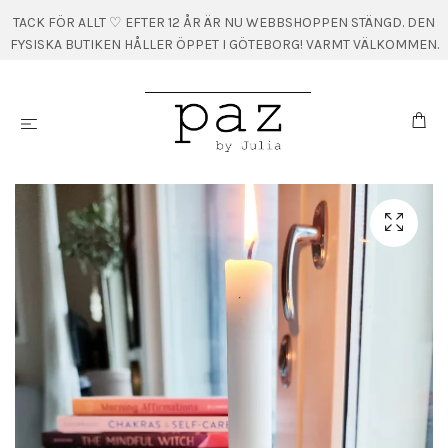
TACK FÖR ALLT ♡ EFTER 12 ÅR ÄR NU WEBBSHOPPEN STÄNGD. DEN
FYSISKA BUTIKEN HÅLLER ÖPPET I GÖTEBORG! VARMT VÄLKOMMEN.