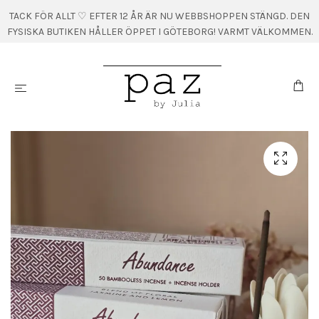
TACK FÖR ALLT ♡ EFTER 12 ÅR ÄR NU WEBBSHOPPEN STÄNGD. DEN
FYSISKA BUTIKEN HÅLLER ÖPPET I GÖTEBORG! VARMT VÄLKOMMEN.