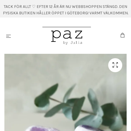
TACK FÖR ALLT ♡ EFTER 12 ÅR ÄR NU WEBBSHOPPEN STÄNGD. DEN
FYSISKA BUTIKEN HÅLLER ÖPPET I GÖTEBORG! VARMT VÄLKOMMEN.