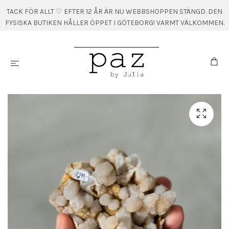
TACK FÖR ALLT ♡ EFTER 12 ÅR ÄR NU WEBBSHOPPEN STÄNGD. DEN
FYSISKA BUTIKEN HÅLLER ÖPPET I GÖTEBORG! VARMT VÄLKOMMEN.