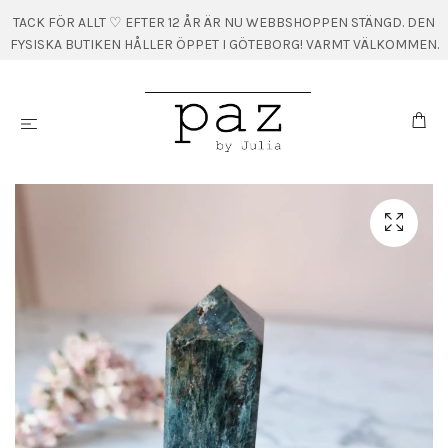
TACK FÖR ALLT ♡ EFTER 12 ÅR ÄR NU WEBBSHOPPEN STÄNGD. DEN
FYSISKA BUTIKEN HÅLLER ÖPPET I GÖTEBORG! VARMT VÄLKOMMEN.