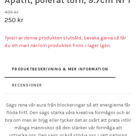
Apatit, polerat torn, 9.7cm Nr 1
495 kr
250 kr
Tyvärr är denna produkten slutsåld, bevaka gärna så får
du ett mail när/om produkten finns i lager igen.
PRODUKTBESKRIVNING & MER INFORMATION
RECENSIONER
Sägs rena vår aura från blockeringar så att energierna får
flöda fritt. Den sägs stärka våra kreativa förmågor och är
bra om man är blyg eller tycker det är svårt att prata inför
många människor då den stärker vår förmåga att
uttrycka oss. Den sägs också stödja oss i rätt riktning