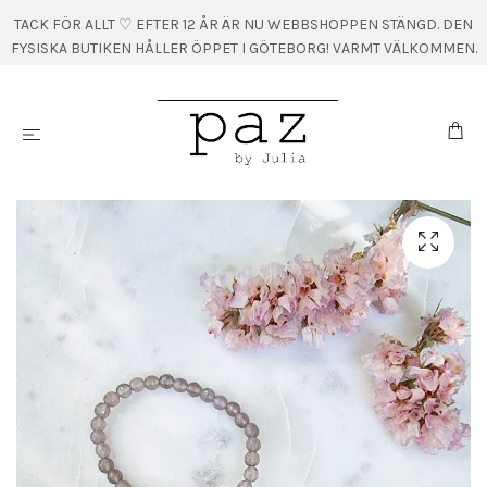
TACK FÖR ALLT ♡ EFTER 12 ÅR ÄR NU WEBBSHOPPEN STÄNGD. DEN
FYSISKA BUTIKEN HÅLLER ÖPPET I GÖTEBORG! VARMT VÄLKOMMEN.