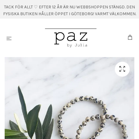
TACK FÖR ALLT ♡ EFTER 12 ÅR ÄR NU WEBBSHOPPEN STÄNGD. DEN
FYSISKA BUTIKEN HÅLLER ÖPPET I GÖTEBORG! VARMT VÄLKOMMEN.