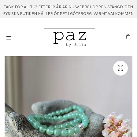
TACK FÖR ALLT ♡ EFTER 12 ÅR ÄR NU WEBBSHOPPEN STÄNGD. DEN
FYSISKA BUTIKEN HÅLLER ÖPPET I GÖTEBORG! VARMT VÄLKOMMEN.