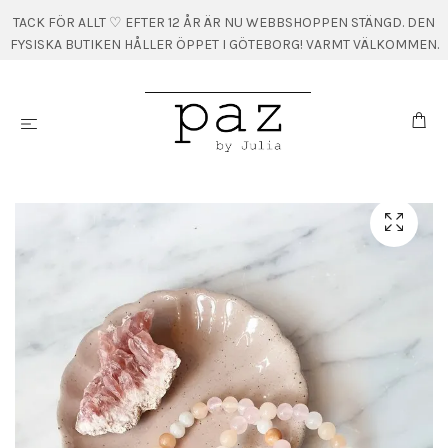
TACK FÖR ALLT ♡ EFTER 12 ÅR ÄR NU WEBBSHOPPEN STÄNGD. DEN
FYSISKA BUTIKEN HÅLLER ÖPPET I GÖTEBORG! VARMT VÄLKOMMEN.