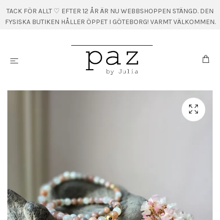
TACK FÖR ALLT ♡ EFTER 12 ÅR ÄR NU WEBBSHOPPEN STÄNGD. DEN
FYSISKA BUTIKEN HÅLLER ÖPPET I GÖTEBORG! VARMT VÄLKOMMEN.