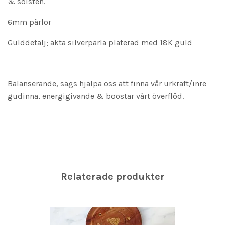
& solsten.
6mm pärlor
Gulddetalj; äkta silverpärla pläterad med 18K guld
Balanserande, sägs hjälpa oss att finna vår urkraft/inre
gudinna, energigivande & boostar vårt överflöd.