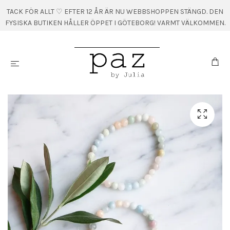
TACK FÖR ALLT ♡ EFTER 12 ÅR ÄR NU WEBBSHOPPEN STÄNGD. DEN
FYSISKA BUTIKEN HÅLLER ÖPPET I GÖTEBORG! VARMT VÄLKOMMEN.