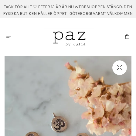
TACK FÖR ALLT ♡ EFTER 12 ÅR ÄR NU WEBBSHOPPEN STÄNGD. DEN
FYSISKA BUTIKEN HÅLLER ÖPPET I GÖTEBORG! VARMT VÄLKOMMEN.