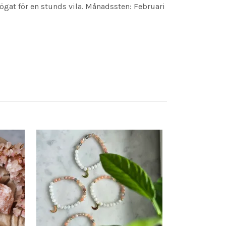
ögat för en stunds vila. Månadssten: Februari
Ökenros/sandr
35 kr