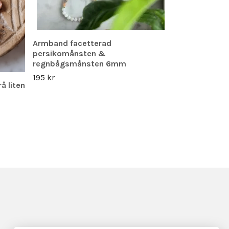
Armband facetterad
persikomånsten &
regnbågsmånsten 6mm
195 kr
å liten