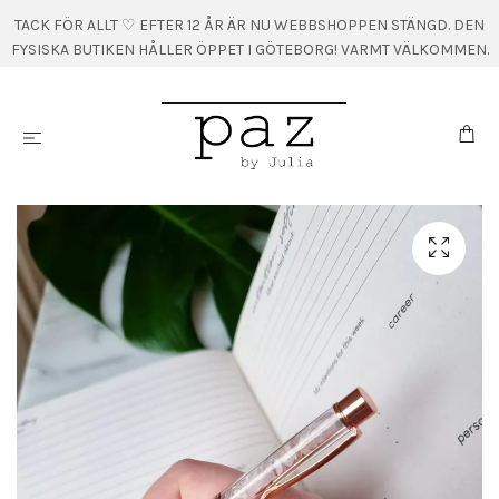
TACK FÖR ALLT ♡ EFTER 12 ÅR ÄR NU WEBBSHOPPEN STÄNGD. DEN
FYSISKA BUTIKEN HÅLLER ÖPPET I GÖTEBORG! VARMT VÄLKOMMEN.