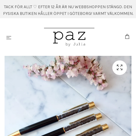
TACK FÖR ALLT ♡ EFTER 12 ÅR ÄR NU WEBBSHOPPEN STÄNGD. DEN
FYSISKA BUTIKEN HÅLLER ÖPPET I GÖTEBORG! VARMT VÄLKOMMEN.