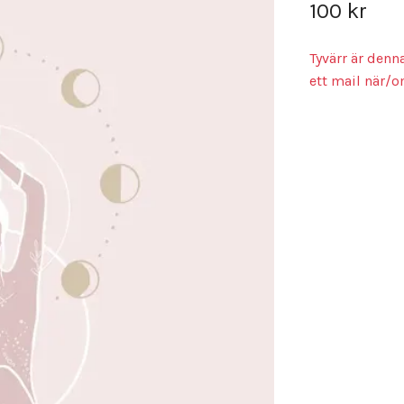
100 kr
Tyvärr är denn
ett mail när/o