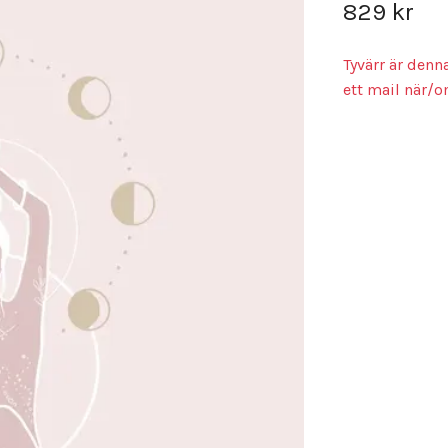
829 kr
Tyvärr är denn
ett mail när/o