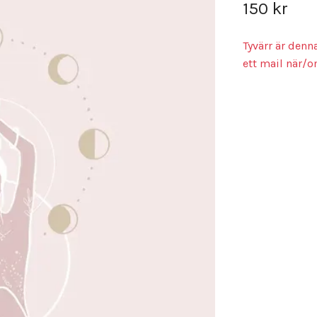
150 kr
Tyvärr är denn
ett mail när/o