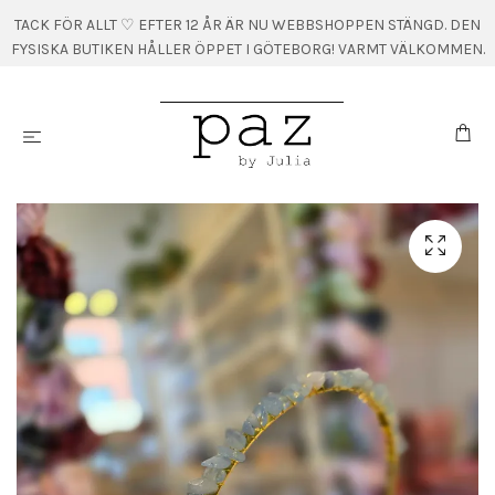
TACK FÖR ALLT ♡ EFTER 12 ÅR ÄR NU WEBBSHOPPEN STÄNGD. DEN
FYSISKA BUTIKEN HÅLLER ÖPPET I GÖTEBORG! VARMT VÄLKOMMEN.