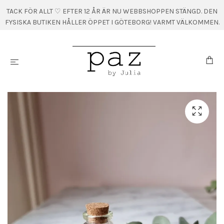
TACK FÖR ALLT ♡ EFTER 12 ÅR ÄR NU WEBBSHOPPEN STÄNGD. DEN
FYSISKA BUTIKEN HÅLLER ÖPPET I GÖTEBORG! VARMT VÄLKOMMEN.