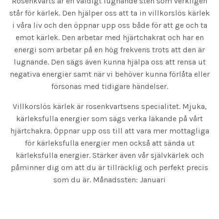
Rosenkvarts är en väldigt lugnande sten som verkligen
står för kärlek. Den hjälper oss att ta in villkorslös kärlek
i våra liv och den öppnar upp oss både för att ge och ta
emot kärlek. Den arbetar med hjärtchakrat och har en
energi som arbetar på en hög frekvens trots att den är
lugnande. Den sägs även kunna hjälpa oss att rensa ut
negativa energier samt när vi behöver kunna förlåta eller
försonas med tidigare händelser.
Villkorslös kärlek är rosenkvartsens specialitet. Mjuka,
kärleksfulla energier som sägs verka läkande på vårt
hjärtchakra. Öppnar upp oss till att vara mer mottagliga
för kärleksfulla energier men också att sända ut
kärleksfulla energier. Stärker även vår självkärlek och
påminner dig om att du är tillräcklig och perfekt precis
som du är. Månadssten: Januari