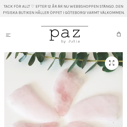
TACK FÖR ALLT ♡ EFTER 12 ÅR ÄR NU WEBBSHOPPEN STÄNGD. DEN
FYSISKA BUTIKEN HÅLLER ÖPPET I GÖTEBORG! VARMT VÄLKOMMEN.