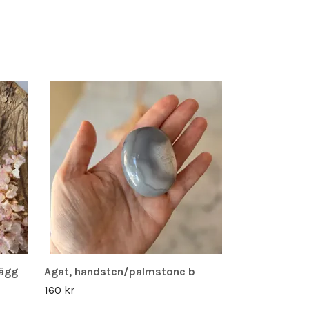
Romance | Sa
30 kr
kägg
Agat, handsten/palmstone b
160 kr