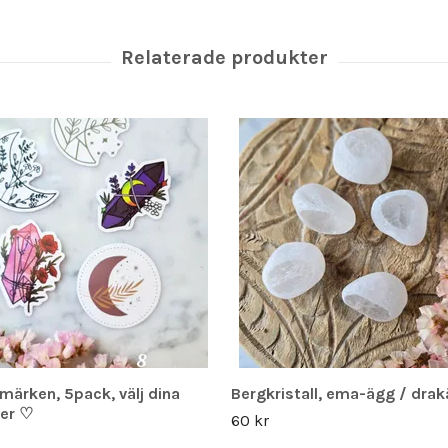
rmärken, 5pack, välj dina
Bergkristall, ema-ägg / dra
ter ♡
60 kr