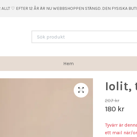
 ALLT ♡ EFTER 12 ÅR ÄR NU WEBBSHOPPEN STÄNGD. DEN FYSISKA BU
Hem
Iolit,
207 kr
180 kr
Tyvärr är denn
ett mail när/o