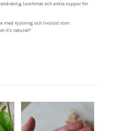
trandvänlig lunchmat och enkla soppor för
ade med njutning och livslust som
-it's natural!"
Ros doftolja 
55 kr