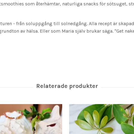
tsmoothies som återhämtar, naturliga snacks för sötsuget, s
aturen - från soluppgång till solnedgång. Alla recept är skap
undton av hälsa. Eller som Maria själv brukar säga. "Get naked