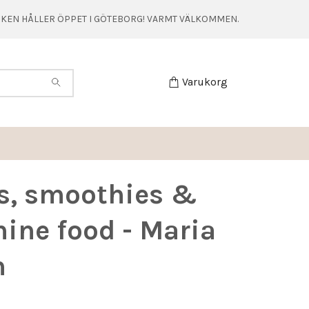
TIKEN HÅLLER ÖPPET I GÖTEBORG! VARMT VÄLKOMMEN.
Varukorg
s, smoothies &
ine food - Maria
n