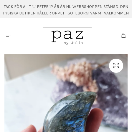
TACK FÖR ALLT ♡ EFTER 12 ÅR ÄR NU WEBBSHOPPEN STÄNGD. DEN
FYSISKA BUTIKEN HÅLLER ÖPPET I GÖTEBORG! VARMT VÄLKOMMEN.