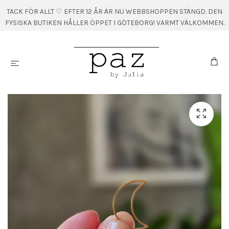
TACK FÖR ALLT ♡ EFTER 12 ÅR ÄR NU WEBBSHOPPEN STÄNGD. DEN
FYSISKA BUTIKEN HÅLLER ÖPPET I GÖTEBORG! VARMT VÄLKOMMEN.