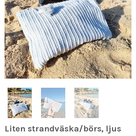
Liten strandväska/börs, ljus