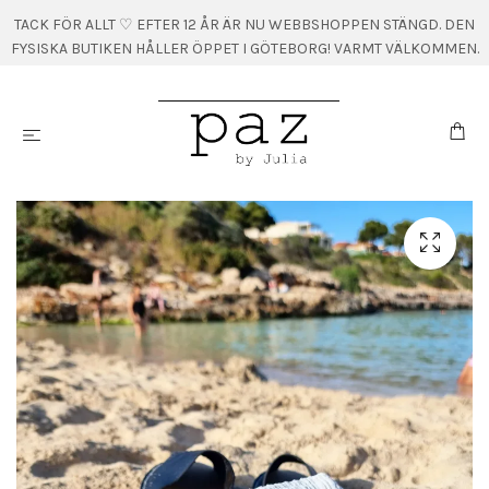
TACK FÖR ALLT ♡ EFTER 12 ÅR ÄR NU WEBBSHOPPEN STÄNGD. DEN
FYSISKA BUTIKEN HÅLLER ÖPPET I GÖTEBORG! VARMT VÄLKOMMEN.