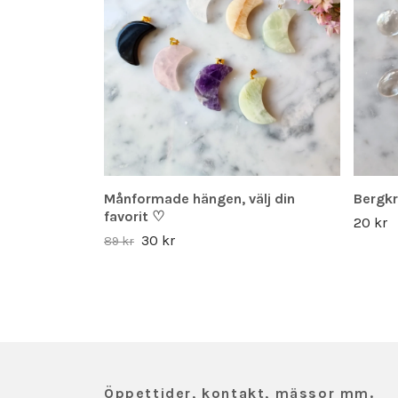
Månformade hängen, välj din
Bergkr
favorit ♡
20 kr
30 kr
89 kr
Öppettider, kontakt, mässor mm.