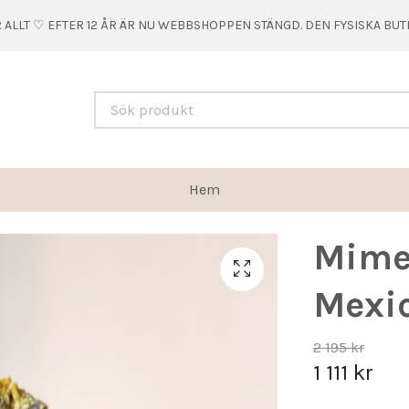
 ALLT ♡ EFTER 12 ÅR ÄR NU WEBBSHOPPEN STÄNGD. DEN FYSISKA BU
Hem
Mimet
Mexi
2 195 kr
1 111 kr