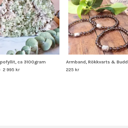
pofyllit, ca 3100gram
Armband, Rökkvarts & Budd
2 995 kr
225 kr
r