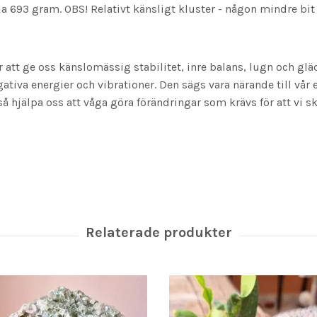
693 gram. OBS! Relativt känsligt kluster - någon mindre bit ka
ör att ge oss känslomässig stabilitet, inre balans, lugn och gl
negativa energier och vibrationer. Den sägs vara närande till vå
å hjälpa oss att våga göra förändringar som krävs för att vi ska