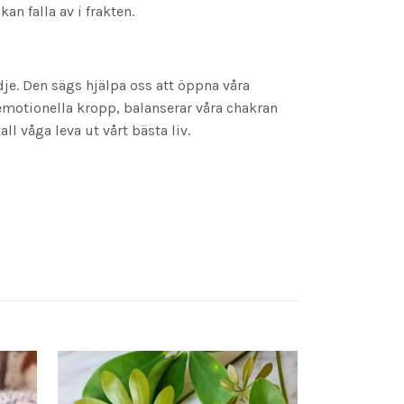
n falla av i frakten.
ädje. Den sägs hjälpa oss att öppna våra
r emotionella kropp, balanserar våra chakran
ll våga leva ut vårt bästa liv.
Plånbok/börs
39 kr