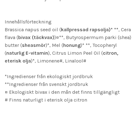
Innehållsförteckning
Brassica napus seed oil (
kallpressad rapsolja)* **
, Cera
flava (
bivax (täckvax)
)¤**, Butyrospermum parki (shea)
butter (
sheasmör
)*, Mel (
honung
)* **,
Tocopheryl
(
naturlig E-vitamin
), Citrus Limon Peel Oil (
citron,
eterisk olja
)*, Limonene#, Linalool#
*Ingredienser från ekologiskt jordbruk
**Ingredienser från svenskt jordbruk
¤ Ekologiskt bivax i den mån det finns tillgängligt
# Finns naturligt i eterisk olja citron