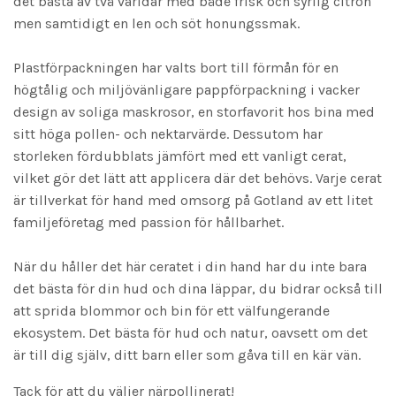
det bästa av två världar med både frisk och syrlig citron
men samtidigt en len och söt honungssmak.
Plastförpackningen har valts bort till förmån för en
högtålig och miljövänligare pappförpackning i vacker
design av soliga maskrosor, en storfavorit hos bina med
sitt höga pollen- och nektarvärde. Dessutom har
storleken fördubblats jämfört med ett vanligt cerat,
vilket gör det lätt att applicera där det behövs. Varje cerat
är tillverkat för hand med omsorg på Gotland av ett litet
familjeföretag med passion för hållbarhet.
När du håller det här ceratet i din hand har du inte bara
det bästa för din hud och dina läppar, du bidrar också till
att sprida blommor och bin för ett välfungerande
ekosystem. Det bästa för hud och natur, oavsett om det
är till dig själv, ditt barn eller som gåva till en kär vän.
Tack för att du väljer närpollinerat!