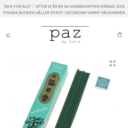
TACK FÖR ALLT ♡ EFTER 12 ÅR ÄR NU WEBBSHOPPEN STÄNGD. DEN
FYSISKA BUTIKEN HÅLLER ÖPPET I GÖTEBORG! VARMT VÄLKOMMEN.