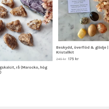
Beskydd, överflöd & glädje |
Kristallkit
175 kr
245 kr
skalcit, rå (Marocko, hög
)