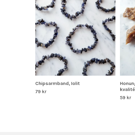
Chipsarmband, Iolit
Honung
kvalité
79 kr
59 kr