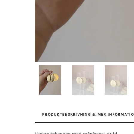
PRODUKTBESKRIVNING & MER INFORMATI
Vackra örhängen med månfaser i guld.