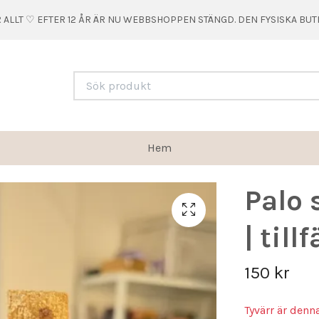
 ALLT ♡ EFTER 12 ÅR ÄR NU WEBBSHOPPEN STÄNGD. DEN FYSISKA BU
Hem
Palo 
| till
150 kr
Tyvärr är denn