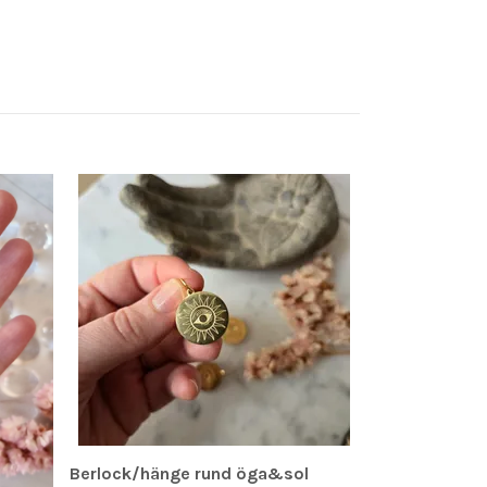
Ring, löv, gul
rostfritt stål
49 kr
Berlock/hänge rund öga&sol