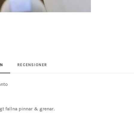
ON
RECENSIONER
santo
gt fallna pinnar & grenar.