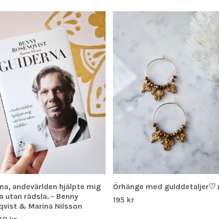
na, andevärlden hjälpte mig
Örhänge med gulddetaljer♡ 
va utan rädsla. - Benny
195 kr
vist & Marina Nilsson