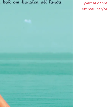
Tyvärr är denn
ett mail när/o