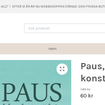
 ALLT ♡ EFTER 12 ÅR ÄR NU WEBBSHOPPEN STÄNGD. DEN FYSISKA BU
Hem
Paus,
konst
149 kr
60 kr