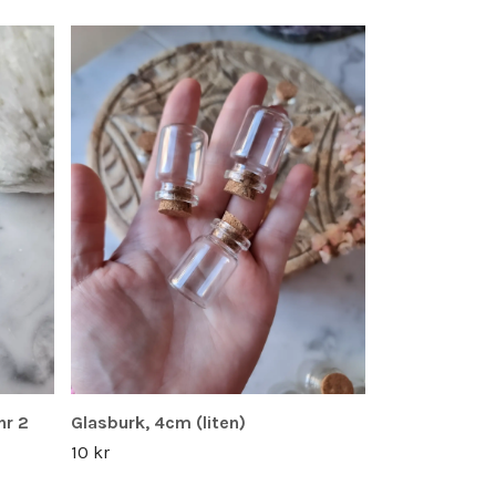
Strassrondel
2 kr
nr 2
Glasburk, 4cm (liten)
10 kr