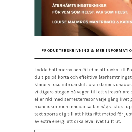
PRODUKTBESKRIVNING & MER INFORMATI
Ladda batterierna och få tiden att räcka till F
du tips på korta och effektiva återhämtnings
klarar vi oss inte särskilt bra i dagens snab
viktigare stegen på vägen till ett stressfria
eller råd med semesterresor varje gång livet 
människor men innebär sällan några stora upp
text sporra dig till att hitta rätt metod för
av extra energi att orka leva livet fullt ut.