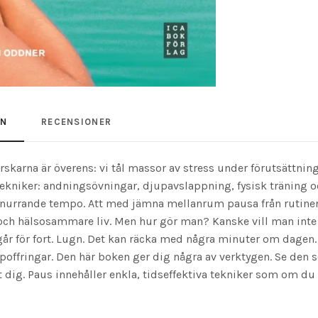
ON
RECENSIONER
orskarna är överens: vi tål massor av stress under förutsättning 
tekniker: andningsövningar, djupavslappning, fysisk träning 
bsnurrande tempo. Att med jämna mellanrum pausa från rutiner
re och hälsosammare liv. Men hur gör man? Kanske vill man inte
går för fort. Lugn. Det kan räcka med några minuter om dagen.
offringar. Den här boken ger dig några av verktygen. Se den s
 just dig. Paus innehåller enkla, tidseffektiva tekniker som o