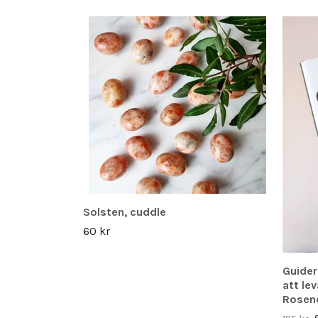
Solsten, cuddle
60 kr
Guider
att le
Rosenq