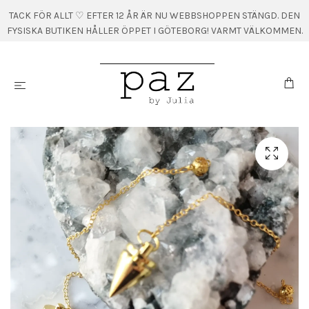
TACK FÖR ALLT ♡ EFTER 12 ÅR ÄR NU WEBBSHOPPEN STÄNGD. DEN
FYSISKA BUTIKEN HÅLLER ÖPPET I GÖTEBORG! VARMT VÄLKOMMEN.