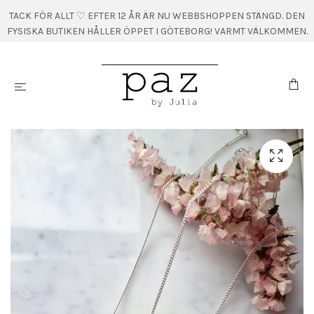
TACK FÖR ALLT ♡ EFTER 12 ÅR ÄR NU WEBBSHOPPEN STÄNGD. DEN
FYSISKA BUTIKEN HÅLLER ÖPPET I GÖTEBORG! VARMT VÄLKOMMEN.