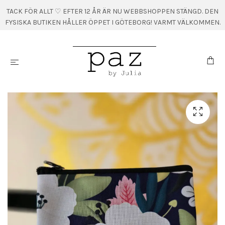
TACK FÖR ALLT ♡ EFTER 12 ÅR ÄR NU WEBBSHOPPEN STÄNGD. DEN
FYSISKA BUTIKEN HÅLLER ÖPPET I GÖTEBORG! VARMT VÄLKOMMEN.