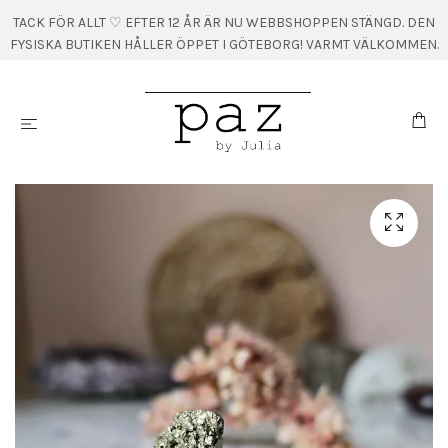
TACK FÖR ALLT ♡ EFTER 12 ÅR ÄR NU WEBBSHOPPEN STÄNGD. DEN
FYSISKA BUTIKEN HÅLLER ÖPPET I GÖTEBORG! VARMT VÄLKOMMEN.