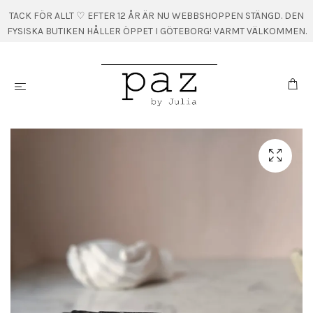
TACK FÖR ALLT ♡ EFTER 12 ÅR ÄR NU WEBBSHOPPEN STÄNGD. DEN
FYSISKA BUTIKEN HÅLLER ÖPPET I GÖTEBORG! VARMT VÄLKOMMEN.