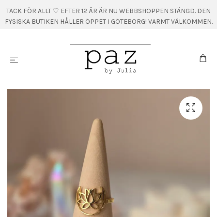
TACK FÖR ALLT ♡ EFTER 12 ÅR ÄR NU WEBBSHOPPEN STÄNGD. DEN
FYSISKA BUTIKEN HÅLLER ÖPPET I GÖTEBORG! VARMT VÄLKOMMEN.