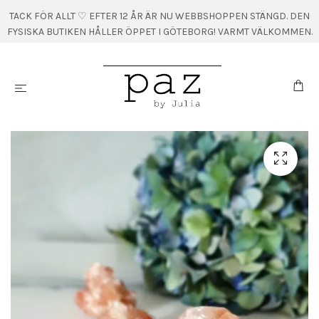
TACK FÖR ALLT ♡ EFTER 12 ÅR ÄR NU WEBBSHOPPEN STÄNGD. DEN
FYSISKA BUTIKEN HÅLLER ÖPPET I GÖTEBORG! VARMT VÄLKOMMEN.