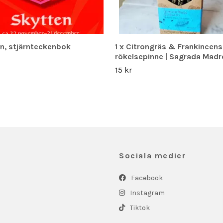
n, stjärnteckenbok
1 x Citrongräs & Frankincen
rökelsepinne | Sagrada Madr
15 kr
Sociala medier
Facebook
Instagram
Tiktok