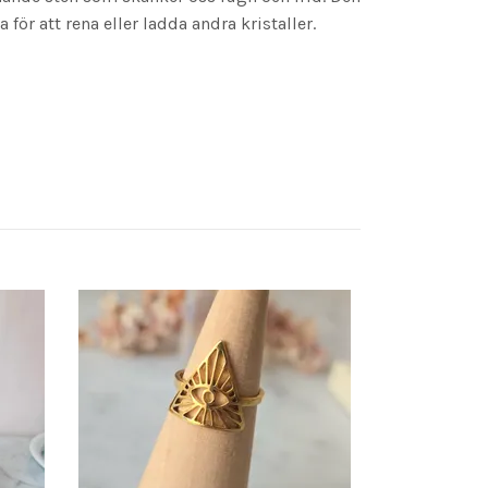
för att rena eller ladda andra kristaller.
Litet bergkris
55 kr