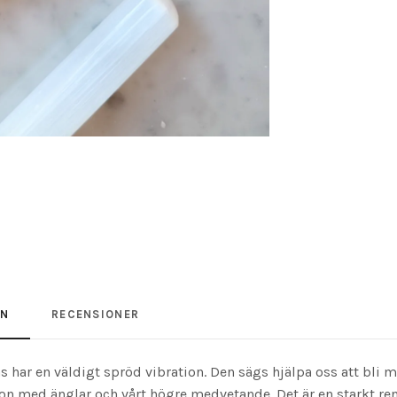
ON
RECENSIONER
as har en väldigt spröd vibration. Den sägs hjälpa oss att bli
on med änglar och vårt högre medvetande. Det är en starkt re