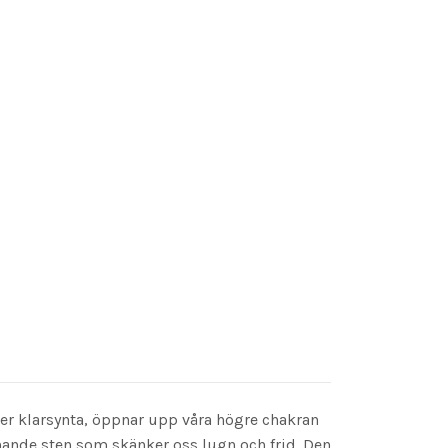
 mer klarsynta, öppnar upp våra högre chakran
nande sten som skänker oss lugn och frid. Den