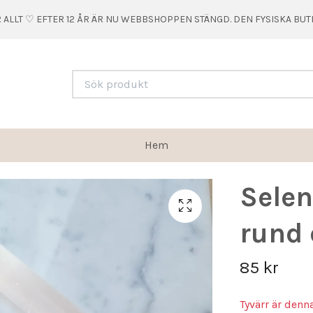
 ALLT ♡ EFTER 12 ÅR ÄR NU WEBBSHOPPEN STÄNGD. DEN FYSISKA BU
Hem
Selen
rund 
85 kr
Tyvärr är denn