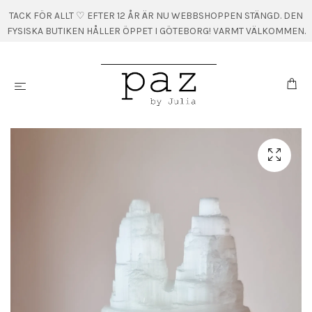
TACK FÖR ALLT ♡ EFTER 12 ÅR ÄR NU WEBBSHOPPEN STÄNGD. DEN
FYSISKA BUTIKEN HÅLLER ÖPPET I GÖTEBORG! VARMT VÄLKOMMEN.