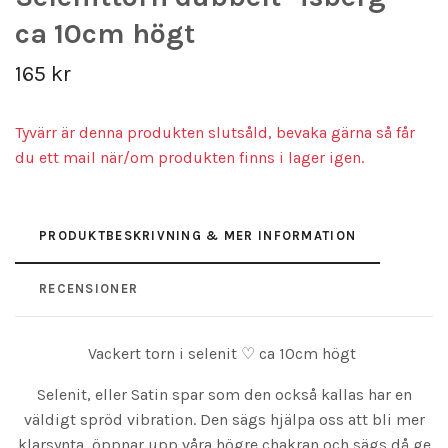
ca 10cm högt
165 kr
Tyvärr är denna produkten slutsåld, bevaka gärna så får
du ett mail när/om produkten finns i lager igen.
PRODUKTBESKRIVNING & MER INFORMATION
RECENSIONER
Vackert torn i selenit ♡ ca 10cm högt
Selenit, eller Satin spar som den också kallas har en
väldigt spröd vibration. Den sägs hjälpa oss att bli mer
klarsynta, öppnar upp våra högre chakran och sägs då ge