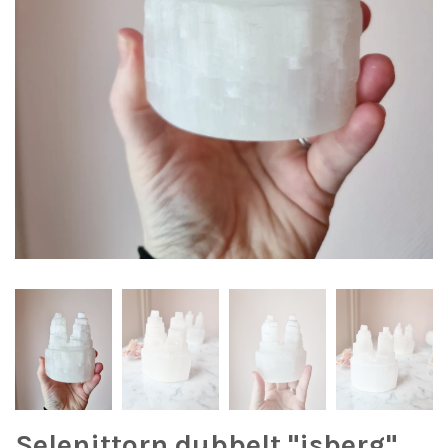
Selenittorn dubbelt "isberg"