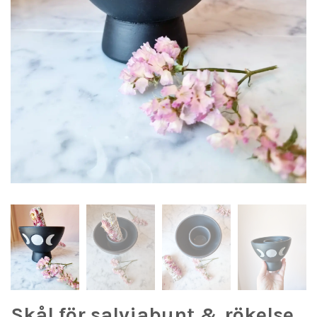
Skål för salviabunt & rökelse,