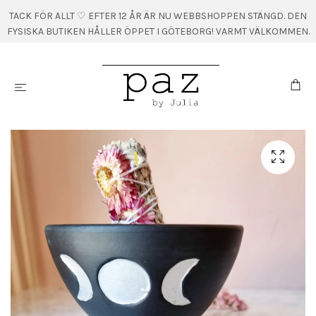
TACK FÖR ALLT ♡ EFTER 12 ÅR ÄR NU WEBBSHOPPEN STÄNGD. DEN
FYSISKA BUTIKEN HÅLLER ÖPPET I GÖTEBORG! VARMT VÄLKOMMEN.