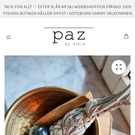
TACK FÖR ALLT ♡ EFTER 12 ÅR ÄR NU WEBBSHOPPEN STÄNGD. DEN
FYSISKA BUTIKEN HÅLLER ÖPPET I GÖTEBORG! VARMT VÄLKOMMEN.