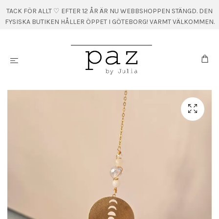
TACK FÖR ALLT ♡ EFTER 12 ÅR ÄR NU WEBBSHOPPEN STÄNGD. DEN
FYSISKA BUTIKEN HÅLLER ÖPPET I GÖTEBORG! VARMT VÄLKOMMEN.