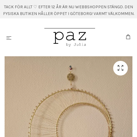
TACK FÖR ALLT ♡ EFTER 12 ÅR ÄR NU WEBBSHOPPEN STÄNGD. DEN
FYSISKA BUTIKEN HÅLLER ÖPPET I GÖTEBORG! VARMT VÄLKOMMEN.