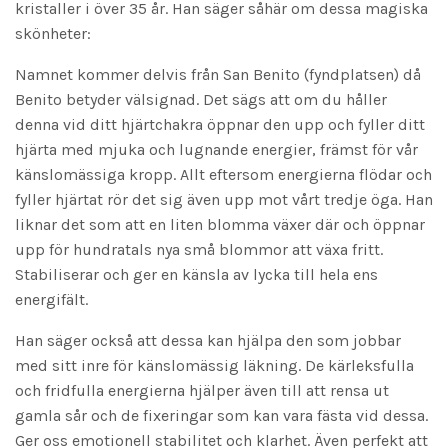
kristaller i över 35 år. Han säger såhär om dessa magiska
skönheter:
Namnet kommer delvis från San Benito (fyndplatsen) då
Benito betyder välsignad. Det sägs att om du håller
denna vid ditt hjärtchakra öppnar den upp och fyller ditt
hjärta med mjuka och lugnande energier, främst för vår
känslomässiga kropp. Allt eftersom energierna flödar och
fyller hjärtat rör det sig även upp mot vårt tredje öga. Han
liknar det som att en liten blomma växer där och öppnar
upp för hundratals nya små blommor att växa fritt.
Stabiliserar och ger en känsla av lycka till hela ens
energifält.
Han säger också att dessa kan hjälpa den som jobbar
med sitt inre för känslomässig läkning. De kärleksfulla
och fridfulla energierna hjälper även till att rensa ut
gamla sår och de fixeringar som kan vara fästa vid dessa.
Ger oss emotionell stabilitet och klarhet. Även perfekt att