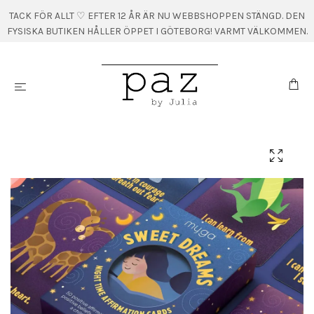
TACK FÖR ALLT ♡ EFTER 12 ÅR ÄR NU WEBBSHOPPEN STÄNGD. DEN
FYSISKA BUTIKEN HÅLLER ÖPPET I GÖTEBORG! VARMT VÄLKOMMEN.