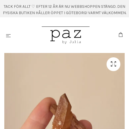
TACK FÖR ALLT ♡ EFTER 12 ÅR ÄR NU WEBBSHOPPEN STÄNGD. DEN
FYSISKA BUTIKEN HÅLLER ÖPPET I GÖTEBORG! VARMT VÄLKOMMEN.